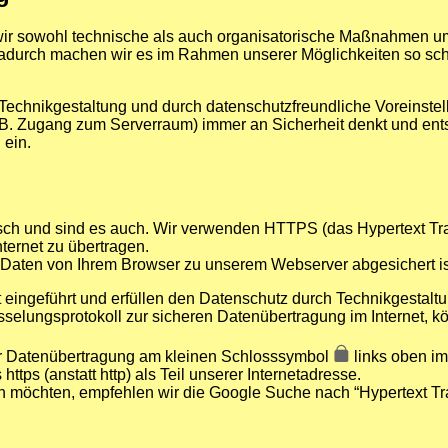
 sowohl technische als auch organisatorische Maßnahmen umge
urch machen wir es im Rahmen unserer Möglichkeiten so schwe
 Technikgestaltung und durch datenschutzfreundliche Voreinste
z. B. Zugang zum Serverraum) immer an Sicherheit denkt und 
 ein.
sch und sind es auch. Wir verwenden HTTPS (das Hypertext Trans
ternet zu übertragen.
r Daten von Ihrem Browser zu unserem Webserver abgesichert is
 eingeführt und erfüllen den Datenschutz durch Technikgestaltu
sselungsprotokoll zur sicheren Datenübertragung im Internet, k
er Datenübertragung am kleinen Schlosssymbol
links oben im 
tps (anstatt http) als Teil unserer Internetadresse.
öchten, empfehlen wir die Google Suche nach “Hypertext Tran