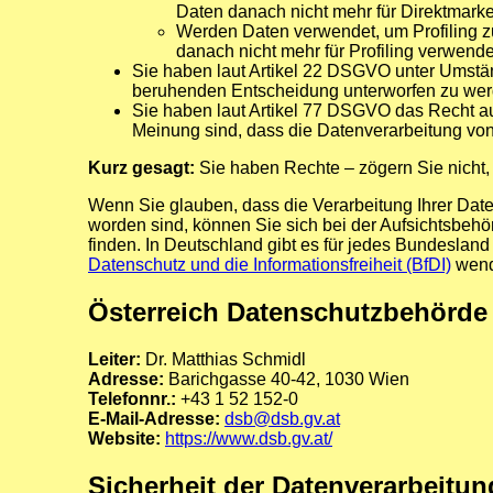
Daten danach nicht mehr für Direktmark
Werden Daten verwendet, um Profiling zu
danach nicht mehr für Profiling verwend
Sie haben laut Artikel 22 DSGVO unter Umständ
beruhenden Entscheidung unterworfen zu wer
Sie haben laut Artikel 77 DSGVO das Recht a
Meinung sind, dass die Datenverarbeitung v
Kurz gesagt:
Sie haben Rechte – zögern Sie nicht, d
Wenn Sie glauben, dass die Verarbeitung Ihrer Date
worden sind, können Sie sich bei der Aufsichtsbehö
finden. In Deutschland gibt es für jedes Bundeslan
Datenschutz und die Informationsfreiheit (BfDI)
wende
Österreich Datenschutzbehörde
Leiter:
Dr. Matthias Schmidl
Adresse:
Barichgasse 40-42, 1030 Wien
Telefonnr.:
+43 1 52 152-0
E-Mail-Adresse:
dsb@dsb.gv.at
Website:
https://www.dsb.gv.at/
Sicherheit der Datenverarbeitun