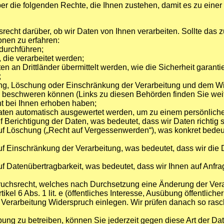
r die folgenden Rechte, die Ihnen zustehen, damit es zu einer
recht darüber, ob wir Daten von Ihnen verarbeiten. Sollte das z
onen zu erfahren:
durchführen;
 die verarbeitet werden;
n an Drittländer übermittelt werden, wie die Sicherheit garanti
;
ng, Löschung oder Einschränkung der Verarbeitung und dem Wi
e beschweren können (Links zu diesen Behörden finden Sie weit
ht bei Ihnen erhoben haben;
 Daten automatisch ausgewertet werden, um zu einem persönliche
Berichtigung der Daten, was bedeutet, dass wir Daten richtig st
f Löschung („Recht auf Vergessenwerden“), was konkret bedeut
f Einschränkung der Verarbeitung, was bedeutet, dass wir die D
f Datenübertragbarkeit, was bedeutet, dass wir Ihnen auf Anfr
uchsrecht, welches nach Durchsetzung eine Änderung der Verarb
el 6 Abs. 1 lit. e (öffentliches Interesse, Ausübung öffentlicher G
e Verarbeitung Widerspruch einlegen. Wir prüfen danach so rasc
ng zu betreiben, können Sie jederzeit gegen diese Art der Dat