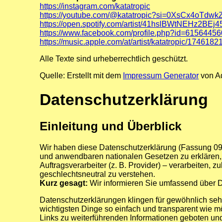
https://instagram.com/katatropic
https://youtube.com/@katatropic?si=0XsCx4oTdwk
https://open.spotify.com/artist/41hslBWtNEHz2BE
https://www.facebook.com/profile.php?id=6156445
https://music.apple.com/at/artist/katatropic/1746182
Alle Texte sind urheberrechtlich geschützt.
Quelle: Erstellt mit dem
Impressum Generator
von A
Datenschutzerklärung
Einleitung und Überblick
Wir haben diese Datenschutzerklärung (Fassung 0
und anwendbaren nationalen Gesetzen zu erklären, 
Auftragsverarbeiter (z. B. Provider) – verarbeiten,
geschlechtsneutral zu verstehen.
Kurz gesagt:
Wir informieren Sie umfassend über Da
Datenschutzerklärungen klingen für gewöhnlich sehr
wichtigsten Dinge so einfach und transparent wie m
Links zu weiterführenden Informationen geboten u