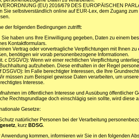
 auf die VERORDNUNG (EU) 2016/679 DES EUROPÄISCHEN PAR
 Sie selbstverständlich online auf EUR-Lex, dem Zugang zum
sen.
e der folgenden Bedingungen zutrifft:
): Sie haben uns Ihre Einwilligung gegeben, Daten zu einem be
nes Kontaktformulars.
einen Vertrag oder vorvertragliche Verpflichtungen mit Ihnen zu 
eßen, benötigen wir vorab personenbezogene Informationen.
lit. c DSGVO): Wenn wir einer rechtlichen Verpflichtung unterlie
ie Buchhaltung aufzuheben. Diese enthalten in der Regel perso
t. f DSGVO): Im Falle berechtigter Interessen, die Ihre Grundrech
r müssen zum Beispiel gewisse Daten verarbeiten, um unsere Web
rechtigtes Interesse.
ahmen im öffentlichen Interesse und Ausübung öffentlicher G
solche Rechtsgrundlage doch einschlägig sein sollte, wird dies
nationale Gesetze:
Schutz natürlicher Personen bei der Verarbeitung personenbez
gesetz
, kurz
BDSG
.
ur Anwendung kommen, informieren wir Sie in den folgenden Abs