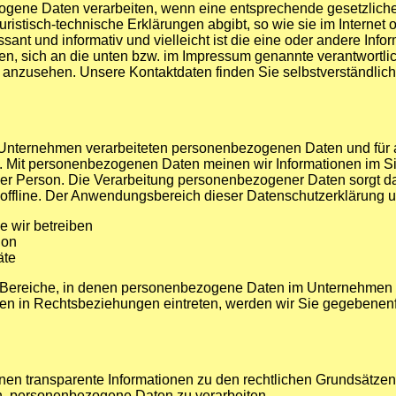
ogene Daten verarbeiten, wenn eine entsprechende gesetzliche 
istisch-technische Erklärungen abgibt, so wie sie im Internet 
sant und informativ und vielleicht ist die eine oder andere Info
ten, sich an die unten bzw. im Impressum genannte verantwortl
ten anzusehen. Unsere Kontaktdaten finden Sie selbstverständli
im Unternehmen verarbeiteten personenbezogenen Daten und für
en. Mit personenbezogenen Daten meinen wir Informationen im S
ner Person. Die Verarbeitung personenbezogener Daten sorgt da
 offline. Der Anwendungsbereich dieser Datenschutzerklärung u
ie wir betreiben
ion
äte
e Bereiche, in denen personenbezogene Daten im Unternehmen üb
nen in Rechtsbeziehungen eintreten, werden wir Sie gegebenenf
nen transparente Informationen zu den rechtlichen Grundsätzen
, personenbezogene Daten zu verarbeiten.