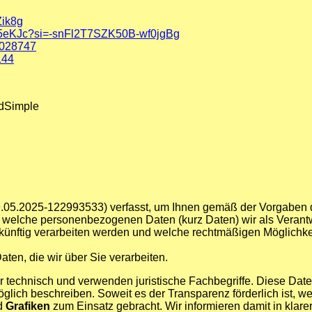
Zik8g
j45eKJc?si=-snFl2T7SZK50B-wf0jgBg
6028747
144
dSimple
9.05.2025-122993533) verfasst, um Ihnen gemäß der Vorgaben
welche personenbezogenen Daten (kurz Daten) wir als Verantwo
 zukünftig verarbeiten werden und welche rechtmäßigen Möglichk
ten, die wir über Sie verarbeiten.
 technisch und verwenden juristische Fachbegriffe. Diese Date
öglich beschreiben. Soweit es der Transparenz förderlich ist, 
nd
Grafiken
zum Einsatz gebracht. Wir informieren damit in klar